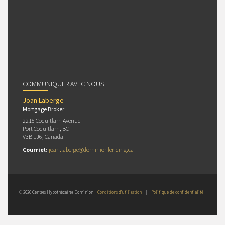
COMMUNIQUER AVEC NOUS
Joan Laberge
Mortgage Broker
2215 Coquitlam Avenue
Port Coquitlam, BC
V3B 1J6, Canada
Courriel:
joan.laberge@dominionlending.ca
© 2026 Centres Hypothécaires Dominion
Conditions d’utilisation
|
Politique de confidentialité